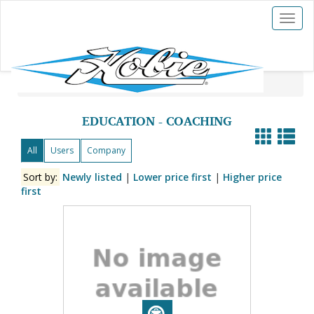
Toggl
naviga
Hobies For Sale
Jobs
»
Education - Coaching
EDUCATION - COACHING
All
Users
Company
Sort by:
Newly listed
|
Lower price first
|
Higher price
first