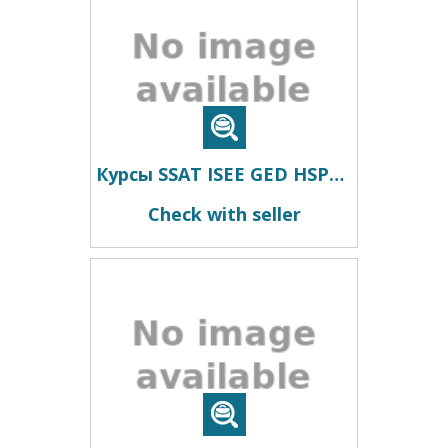
Курсы SSAT ISEE GED HSPT COOP TACHS HiSET преподаватель, репетитор из США
Check with seller